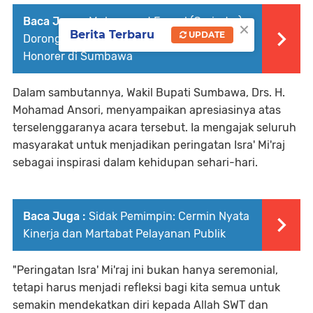
Baca Juga :
Muhammad Faesal (Gerindra)
×
Berita Terbaru
UPDATE
Dorong Solusi Humanis bagi Tenaga
Honorer di Sumbawa
Dalam sambutannya, Wakil Bupati Sumbawa, Drs. H.
Mohamad Ansori, menyampaikan apresiasinya atas
terselenggaranya acara tersebut. Ia mengajak seluruh
masyarakat untuk menjadikan peringatan Isra' Mi'raj
sebagai inspirasi dalam kehidupan sehari-hari.
Baca Juga :
Sidak Pemimpin: Cermin Nyata
Kinerja dan Martabat Pelayanan Publik
"Peringatan Isra' Mi'raj ini bukan hanya seremonial,
tetapi harus menjadi refleksi bagi kita semua untuk
semakin mendekatkan diri kepada Allah SWT dan