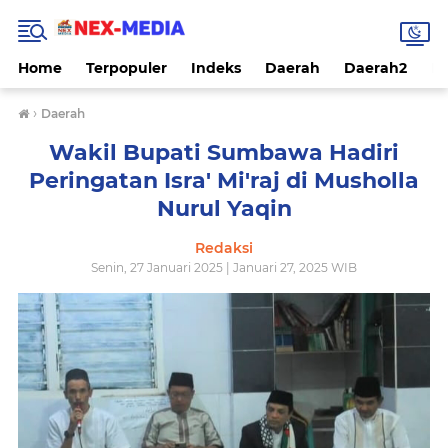
Home
Terpopuler
Indeks
Daerah
Daerah2
Na
›
Daerah
Wakil Bupati Sumbawa Hadiri
Peringatan Isra' Mi'raj di Musholla
Nurul Yaqin
Redaksi
Senin, 27 Januari 2025 | Januari 27, 2025 WIB