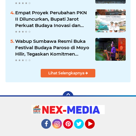
Sportivitas dan Perputaran
Ekonomi Lokal
Empat Proyek Perubahan PKN
II Diluncurkan, Bupati Jarot
Perkuat Budaya Inovasi dan
Tata Kelola Pemerintahan
Wabup Sumbawa Resmi Buka
Festival Budaya Paroso di Moyo
Hilir, Tegaskan Komitmen
Pelestarian Budaya hingga
Lihat Selengkapnya
Facebook
Instagram
Pinterest
Twitter
YouTube