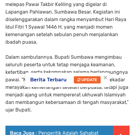
melepas Pawai Takbir Keliling yang digelar di
Lapangan Pahlawan, Sumbawa Besar. Kegiatan ini
diselenggarakan dalam rangka menyambut Hari Raya
Idul Fitri 1 Syawal 1446 H, yang menjadi momen
kemenangan setelah sebulan penuh menjalankan
ibadah puasa.
Dalam sambutannya, Bupati Sumbawa mengimbau
seluruh peserta untuk tetap menjaga keamanan,
ketertiban, serta kekompakan selama berlangsungnya
×
Berita Terbaru
pawai. “Momentum takbiran ini bukan hanya sekadar
UPDATE
merayakan kemenangan setelah berpuasa, tetapi juga
menjadi ajang untuk mempererat ukhuwah Islamiyah
dan membangun kebersamaan di tengah masyarakat,”
ujar Bupati.
Baca Juga :
Pengeritik Adalah Sahabat