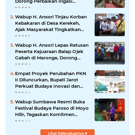
Dorong Perbaikan Irigasi
Waduk Mamak
Wabup H. Ansori Tinjau Korban
Kebakaran di Desa Kerekeh,
Ajak Masyarakat Tingkatkan
Kewaspadaan terhadap Instalasi
Listrik
Wabup H. Ansori Lepas Ratusan
Peserta Kejuaraan Balap Ojek
Gabah di Maronge, Dorong
Sportivitas dan Perputaran
Ekonomi Lokal
Empat Proyek Perubahan PKN
II Diluncurkan, Bupati Jarot
Perkuat Budaya Inovasi dan
Tata Kelola Pemerintahan
Wabup Sumbawa Resmi Buka
Festival Budaya Paroso di Moyo
Hilir, Tegaskan Komitmen
Pelestarian Budaya hingga
Lihat Selengkapnya