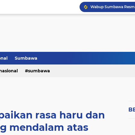
onal
Sumbawa
nasional
sumbawa
B
ikan rasa haru dan
g mendalam atas