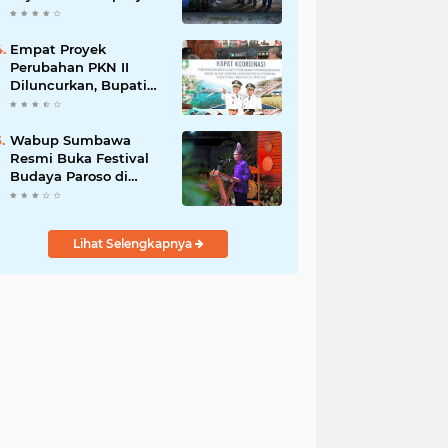
Listrik
Gabah di Maronge,
Dorong Sportivitas
dan Perputaran
Empat Proyek
Ekonomi Lokal
Perubahan PKN II
Diluncurkan, Bupati
Jarot Perkuat Budaya
Inovasi dan Tata
Kelola Pemerintahan
Wabup Sumbawa
Resmi Buka Festival
Budaya Paroso di
Moyo Hilir, Tegaskan
Komitmen Pelestarian
Budaya hingga
Lihat Selengkapnya