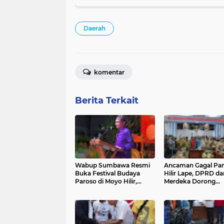
Daerah
komentar
Berita Terkait
Wabup Sumbawa Resmi
Ancaman Gagal Pan
Buka Festival Budaya
Hilir Lape, DPRD da
Paroso di Moyo Hilir,
Merdeka Dorong
Tegaskan Komitmen
Perbaikan Irigasi 
Pelestarian Budaya
Mamak
hingga