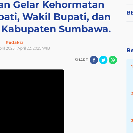
n Gelar Kehormatan
B
ati, Wakil Bupati, dan
 Kabupaten Sumbawa.
Redaksi
pril 2025 | April 22, 2025 WIB
Be
SHARE