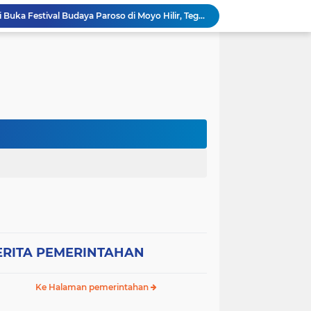
Wabup Sumbawa Resmi Buka Festival Budaya Paroso di Moyo Hilir, Tegaskan Komitmen Pelestarian Budaya hingga
Ancaman Gagal Panen di Hilir Lape, DPRD dan Tani Merdeka Dorong Perbaikan Irigasi Waduk Mamak
Empat Proyek Perubahan PKN II Diluncurkan, Bupati Jarot Perkuat Budaya Inovasi dan Tata Kelola Pemerintahan
Sekretaris DPC Gerindra Sumbawa Tekankan Disiplin Relawan Dapur, Keselamatan dan Higienitas Jadi Prioritas
Wabup H. Ansori Tinjau Korban Kebakaran di Desa Kerekeh, Ajak Masyarakat Tingkatkan Kewaspadaan terhadap Instalasi Listrik
Wabup H. Ansori Lepas Ratusan Peserta Kejuaraan Balap Ojek Gabah di Maronge, Dorong Sportivitas dan Perputaran Ekonomi Lokal
RESES II TAHUN SIDANG 2026, ANDI RUSNI SERAP ASPIRASI WARGA DUSUN SAMPA BRANG: AIR BERSIH DAN INFRASTRUKTUR JALAN MENJADI KEBUTUHAN MENDESAK
Wakil Bupati Sumbawa Sambut Kunjungan Sejumlah Wakil Menteri RI, Potensi Strategis SAMOTA Diproyeksikan Jadi Motor Pertumbuhan Ekonomi Berkelanjutan
WAKIL BUPATI SUMBAWA AJAK SELURUH ELEMEN MASYARAKAT PERKUAT KASIH SAYANG DAN PERLINDUNGAN ANAK DEMI GENERASI EMAS 2045
Bupati Sumbawa Kukuhkan dan Lantik Pengurus DPC IWAPI Kabupaten Sumbawa Periode 2026–2031, Dorong Transformasi Digital dan Penguatan Ekonomi Perempuan
ERITA PEMERINTAHAN
Ke Halaman pemerintahan