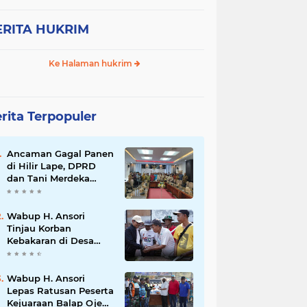
ERITA HUKRIM
Ke Halaman hukrim
rita Terpopuler
Ancaman Gagal Panen
di Hilir Lape, DPRD
dan Tani Merdeka
Dorong Perbaikan
Irigasi Waduk Mamak
Wabup H. Ansori
Tinjau Korban
Kebakaran di Desa
Kerekeh, Ajak
Masyarakat
Tingkatkan
Wabup H. Ansori
Kewaspadaan
Lepas Ratusan Peserta
terhadap Instalasi
Kejuaraan Balap Ojek