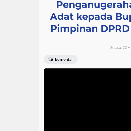
Penganugeraha
Adat kepada Bup
Pimpinan DPRD
Selasa, 22 A
komentar