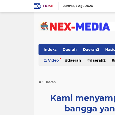
HOME
Jum'at
7 Agu 2026
Indeks
Daerah
Daerah2
Nasi
Video
daerah
daerah2
›
Daerah
Kami menyampa
bangga yan