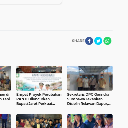
SHARE
en di
Empat Proyek Perubahan
Sekretaris DPC Gerindra
n Tani
PKN II Diluncurkan,
Sumbawa Tekankan
Bupati Jarot Perkuat
Disiplin Relawan Dapur,
Waduk
Budaya Inovasi dan Tata
Keselamatan dan
Kelola Pemerintahan
Higienitas Jadi Prioritas