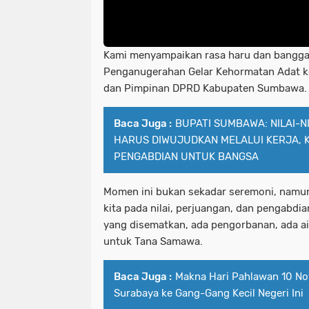
Kami menyampaikan rasa haru dan bangga
Penganugerahan Gelar Kehormatan Adat ke
dan Pimpinan DPRD Kabupaten Sumbawa.
Baca Juga :
BUPATI SUMBAWA: NILAI-
HARUS DIWUJUDKAN MELALUI KERJA, 
PENGABDIAN UNTUK BANGSA
Momen ini bukan sekadar seremoni, namun
kita pada nilai, perjuangan, dan pengabdia
yang disematkan, ada pengorbanan, ada air
untuk Tana Samawa.
Baca Juga :
Makna Hari Pahlawan 10 No
Surabaya ke Gang-Gang Kecil Negeri Ini