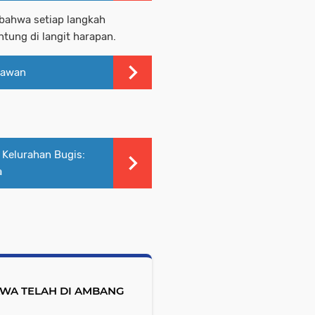
 bahwa setiap langkah
tung di langit harapan.
lawan
 Kelurahan Bugis:
a
AWA TELAH DI AMBANG