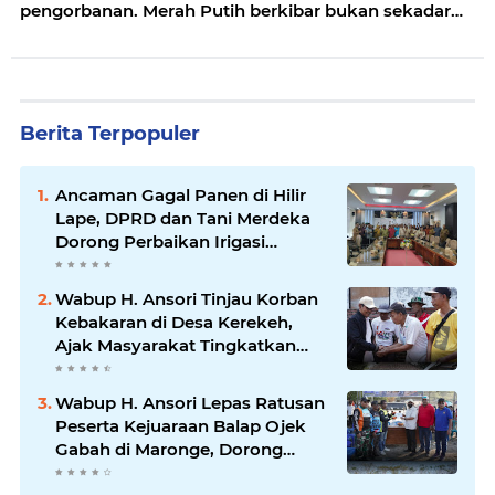
pengorbanan. Merah Putih berkibar bukan sekadar
simbol, melainkan saksi keberanian, kejujuran, dan
persatuan bangsa. Pada hari ini, tugas kita adalah
menjaga nyala itu agar tetap abadi—dengan kerja
keras, pengabdian tulus, dan semangat gotong
royong demi Indonesia yang lebih kuat, adil, dan
Berita Terpopuler
bermartabat."
Ancaman Gagal Panen di Hilir
Lape, DPRD dan Tani Merdeka
Dorong Perbaikan Irigasi
Waduk Mamak
Wabup H. Ansori Tinjau Korban
Kebakaran di Desa Kerekeh,
Ajak Masyarakat Tingkatkan
Kewaspadaan terhadap Instalasi
Listrik
Wabup H. Ansori Lepas Ratusan
Peserta Kejuaraan Balap Ojek
Gabah di Maronge, Dorong
Sportivitas dan Perputaran