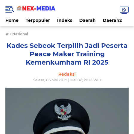
Home
Terpopuler
Indeks
Daerah
Daerah2
Na
›
Nasional
Kades Sebeok Terpilih Jadi Peserta
Peace Maker Training
Kemenkumham RI 2025
Redaksi
Selasa, 06 Mei 2025 | Mei 06, 2025 WIB