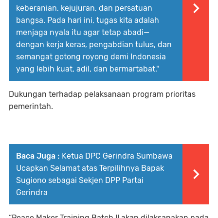
keberanian, kejujuran, dan persatuan
bangsa. Pada hari ini, tugas kita adalah
menjaga nyala itu agar tetap abadi—
dengan kerja keras, pengabdian tulus, dan
semangat gotong royong demi Indonesia
yang lebih kuat, adil, dan bermartabat."
Dukungan terhadap pelaksanaan program prioritas
pemerintah.
Baca Juga :
Ketua DPC Gerindra Sumbawa
Ucapkan Selamat atas Terpilihnya Bapak
Sugiono sebagai Sekjen DPP Partai
Gerindra
“Peace Maker Training Batch II akan dilaksanakan pada