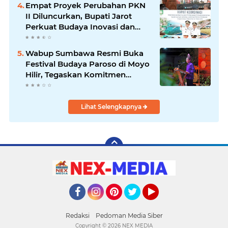
Ekonomi Lokal
Empat Proyek Perubahan PKN
II Diluncurkan, Bupati Jarot
Perkuat Budaya Inovasi dan
Tata Kelola Pemerintahan
Wabup Sumbawa Resmi Buka
Festival Budaya Paroso di Moyo
Hilir, Tegaskan Komitmen
Pelestarian Budaya hingga
Lihat Selengkapnya
Facebook
Instagram
Pinterest
Twitter
YouTube
Redaksi
Pedoman Media Siber
Copyright ©
2026 NEX MEDIA