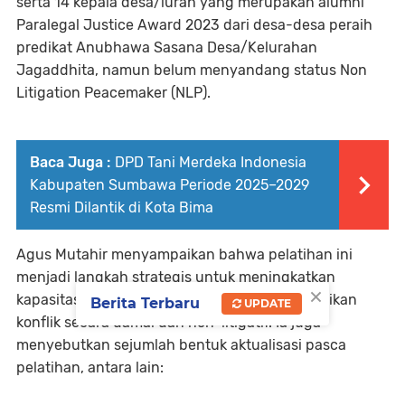
serta 14 kepala desa/lurah yang merupakan alumni
Paralegal Justice Award 2023 dari desa-desa peraih
predikat Anubhawa Sasana Desa/Kelurahan
Jagaddhita, namun belum menyandang status Non
Litigation Peacemaker (NLP).
Baca Juga :
DPD Tani Merdeka Indonesia
Kabupaten Sumbawa Periode 2025–2029
Resmi Dilantik di Kota Bima
Agus Mutahir menyampaikan bahwa pelatihan ini
menjadi langkah strategis untuk meningkatkan
×
kapasitas kepala desa/lurah dalam menyelesaikan
Berita Terbaru
UPDATE
konflik secara damai dan non-litigatif. Ia juga
menyebutkan sejumlah bentuk aktualisasi pasca
pelatihan, antara lain: