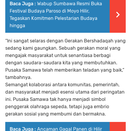
Baca Juga :
Wabup Sumbawa Resmi Buka
Festival Budaya Paroso di Moyo Hilir,
Tegaskan Komitmen Pelestarian Budaya
hingga
“Ini sangat selaras dengan
Gerakan Bershadaqah
yang
sedang kami gaungkan. Sebuah gerakan moral yang
mengajak masyarakat untuk senantiasa berbagi
dengan saudara-saudara kita yang membutuhkan.
Pusaka Samawa telah memberikan teladan yang baik,”
tambahnya.
Semangat kolaborasi antara komunitas, pemerintah,
dan masyarakat menjadi esensi utama dari peringatan
ini. Pusaka Samawa tak hanya menjadi simbol
penggerak olahraga sepeda, tetapi juga embrio
gerakan sosial yang membumi dan bermakna.
Baca Juga :
Ancaman Gagal Panen di Hilir