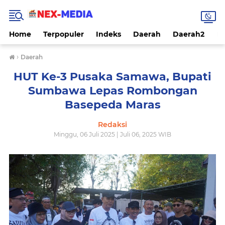
Home
Terpopuler
Indeks
Daerah
Daerah2
Na
›
Daerah
HUT Ke-3 Pusaka Samawa, Bupati
Sumbawa Lepas Rombongan
Basepeda Maras
Redaksi
Minggu, 06 Juli 2025 | Juli 06, 2025 WIB