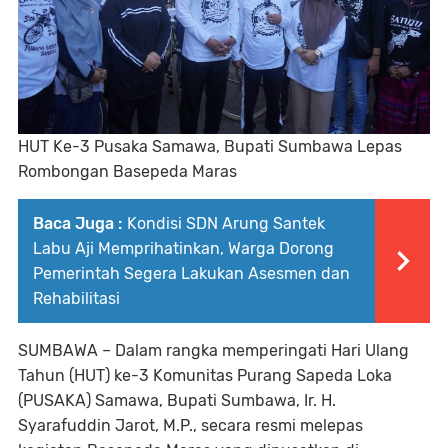
HUT Ke-3 Pusaka Samawa, Bupati Sumbawa Lepas
Rombongan Basepeda Maras
Baca Juga :
Kondisi SDN Arung Santek
Labu Aji Memprihatinkan, Warga Dorong
Pemerintah Segera Lakukan Asesmen dan
Rehabilitasi
SUMBAWA –
Dalam rangka memperingati Hari Ulang
Tahun (HUT) ke-3 Komunitas Purang Sapeda Loka
(PUSAKA) Samawa, Bupati Sumbawa, Ir. H.
Syarafuddin Jarot, M.P., secara resmi melepas