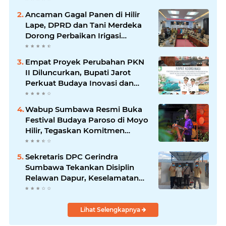
Rehabilitasi
Ancaman Gagal Panen di Hilir
Lape, DPRD dan Tani Merdeka
Dorong Perbaikan Irigasi
Waduk Mamak
Empat Proyek Perubahan PKN
II Diluncurkan, Bupati Jarot
Perkuat Budaya Inovasi dan
Tata Kelola Pemerintahan
Wabup Sumbawa Resmi Buka
Festival Budaya Paroso di Moyo
Hilir, Tegaskan Komitmen
Pelestarian Budaya hingga
Sekretaris DPC Gerindra
Sumbawa Tekankan Disiplin
Relawan Dapur, Keselamatan
dan Higienitas Jadi Prioritas
Lihat Selengkapnya