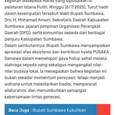
kegiatan
Basepeda Maras
yang dipusatkan di
pelataran Istana Putih, Minggu (6/7/2025). Turut hadir
dalam kesempatan tersebut Wakil Bupati Sumbawa,
Drs. H. Mohamad Ansori, Sekretaris Daerah Kabupaten
Sumbawa, jajaran pimpinan Organisasi Perangkat
Daerah (OPD), serta komunitas sepeda dari berbagai
penjuru Kabupaten Sumbawa.
Dalam sambutannya, Bupati Sumbawa menyampaikan
apresiasi atas eksistensi dan kontribusi nyata PUSAKA
Samawa dalam memelopori gaya hidup sehat melalui
olahraga sepeda yang sekaligus mengangkat nilai-
nilai budaya lokal. Ia menegaskan bahwa kegiatan ini
bukan sekadar momentum perayaan, tetapi menjadi
wahana untuk melestarikan tradisi, mempererat
silaturahmi, dan menumbuhkan semangat
kebersamaan lintas generasi.
Baca Juga :
Bupati Sumbawa Kukuhkan