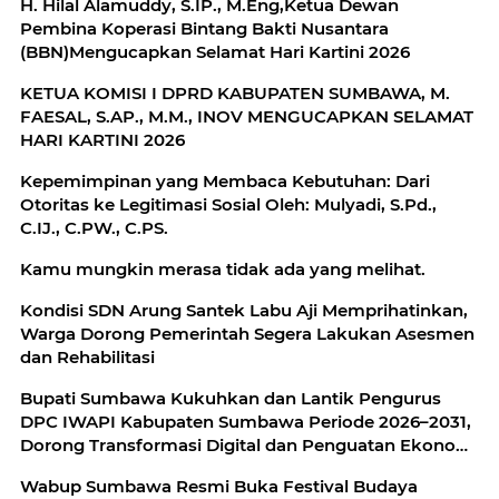
H. Hilal Alamuddy, S.IP., M.Eng,Ketua Dewan
Pembina Koperasi Bintang Bakti Nusantara
(BBN)Mengucapkan Selamat Hari Kartini 2026
KETUA KOMISI I DPRD KABUPATEN SUMBAWA, M.
FAESAL, S.AP., M.M., INOV MENGUCAPKAN SELAMAT
HARI KARTINI 2026
Kepemimpinan yang Membaca Kebutuhan: Dari
Otoritas ke Legitimasi Sosial Oleh: Mulyadi, S.Pd.,
C.IJ., C.PW., C.PS.
Kamu mungkin merasa tidak ada yang melihat.
Kondisi SDN Arung Santek Labu Aji Memprihatinkan,
Warga Dorong Pemerintah Segera Lakukan Asesmen
dan Rehabilitasi
Bupati Sumbawa Kukuhkan dan Lantik Pengurus
DPC IWAPI Kabupaten Sumbawa Periode 2026–2031,
Dorong Transformasi Digital dan Penguatan Ekonomi
Perempuan
Wabup Sumbawa Resmi Buka Festival Budaya