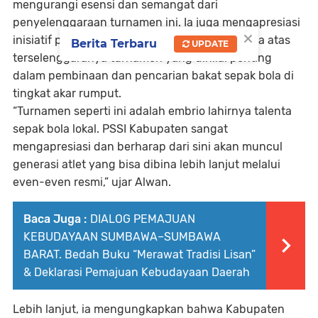
mengurangi esensi dan semangat dari
penyelenggaraan turnamen ini. Ia juga mengapresiasi
×
inisiatif pemerintah desa dan panitia pelaksana atas
Berita Terbaru
UPDATE
terselenggaranya turnamen yang dinilai penting
dalam pembinaan dan pencarian bakat sepak bola di
tingkat akar rumput.
“Turnamen seperti ini adalah embrio lahirnya talenta
sepak bola lokal. PSSI Kabupaten sangat
mengapresiasi dan berharap dari sini akan muncul
generasi atlet yang bisa dibina lebih lanjut melalui
even-even resmi,”
ujar Alwan.
Baca Juga :
DIALOG PEMAJUAN
KEBUDAYAAN SUMBAWA–SUMBAWA
BARAT. Bedah Buku “Merawat Tradisi Lisan”
& Deklarasi Pemajuan Kebudayaan Daerah
Lebih lanjut, ia mengungkapkan bahwa Kabupaten