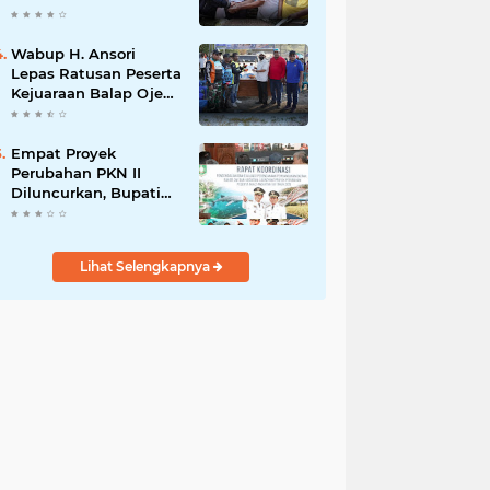
Kerekeh, Ajak
Masyarakat
Tingkatkan
Wabup H. Ansori
Kewaspadaan
Lepas Ratusan Peserta
terhadap Instalasi
Kejuaraan Balap Ojek
Listrik
Gabah di Maronge,
Dorong Sportivitas
dan Perputaran
Empat Proyek
Ekonomi Lokal
Perubahan PKN II
Diluncurkan, Bupati
Jarot Perkuat Budaya
Inovasi dan Tata
Kelola Pemerintahan
Lihat Selengkapnya