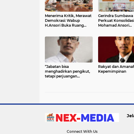
Menerima Kritik, Merawat
Gerindra Sumbawa
Demokrasi: Wabup
Perkuat Konsolidasi
H.Ansori Buka Ruang
Mohamad Ansori
Dialog demi Kemajuan
Tekankan Pengawa
Sumbawa
Program Kerakyata
Asta Cita Presiden
“Jabatan bisa
Rakyat dan Amana
menghadirkan pengikut,
Kepemimpinan
tetapi perjuangan
melahirkan orang-orang
setia.”
Jel
Connect With Us