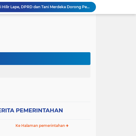
Empat Proyek Perubahan PKN II Diluncurkan, Bupati Jarot Perkuat Budaya Inovasi dan Tata Kelola Pemerintahan
Sekretaris DPC Gerindra Sumbawa Tekankan Disiplin Relawan Dapur, Keselamatan dan Higienitas Jadi Prioritas
Wabup H. Ansori Tinjau Korban Kebakaran di Desa Kerekeh, Ajak Masyarakat Tingkatkan Kewaspadaan terhadap Instalasi Listrik
Wabup H. Ansori Lepas Ratusan Peserta Kejuaraan Balap Ojek Gabah di Maronge, Dorong Sportivitas dan Perputaran Ekonomi Lokal
RESES II TAHUN SIDANG 2026, ANDI RUSNI SERAP ASPIRASI WARGA DUSUN SAMPA BRANG: AIR BERSIH DAN INFRASTRUKTUR JALAN MENJADI KEBUTUHAN MENDESAK
Wakil Bupati Sumbawa Sambut Kunjungan Sejumlah Wakil Menteri RI, Potensi Strategis SAMOTA Diproyeksikan Jadi Motor Pertumbuhan Ekonomi Berkelanjutan
Kondisi SDN Arung Santek Labu Aji Memprihatinkan, Warga Dorong Pemerintah Segera Lakukan Asesmen dan Rehabilitasi
Bupati Sumbawa Kukuhkan dan Lantik Pengurus DPC IWAPI Kabupaten Sumbawa Periode 2026–2031, Dorong Transformasi Digital dan Penguatan Ekonomi Perempuan
Wabup Sumbawa Resmi Buka Festival Budaya Paroso di Moyo Hilir, Tegaskan Komitmen Pelestarian Budaya hingga
Ancaman Gagal Panen di Hilir Lape, DPRD dan Tani Merdeka Dorong Perbaikan Irigasi Waduk Mamak
ERITA PEMERINTAHAN
Ke Halaman pemerintahan