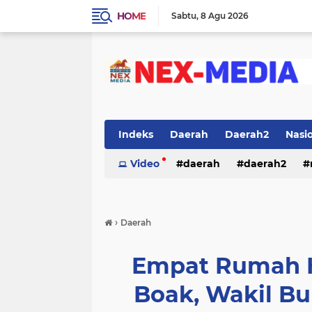
HOME
Sabtu
8 Agu 2026
Indeks
Daerah
Daerah2
Nasi
Video
daerah
daerah2
›
Daerah
Empat Rumah H
Boak, Wakil Bu