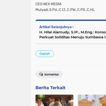
CEO:NEX MEDIA
Mulyadi,S.Pd.,C.IJ.,C.PW.,C.PS.,C.HL
Artikel Selanjutnya
H. Hilal Alamudy, S.IP., M.Eng.: Kon
Perkuat Soliditas Menuju Sumbawa U
Sejahtera
Daerah
komentar
Berita Terkait