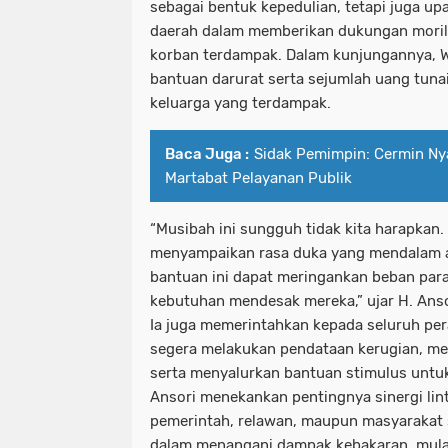
sebagai bentuk kepedulian, tetapi juga u
daerah dalam memberikan dukungan moril 
korban terdampak. Dalam kunjungannya, 
bantuan darurat serta sejumlah uang tun
keluarga yang terdampak.
Baca Juga :
Sidak Pemimpin: Cermin Nya
Martabat Pelayanan Publik
“Musibah ini sungguh tidak kita harapkan.
menyampaikan rasa duka yang mendalam at
bantuan ini dapat meringankan beban par
kebutuhan mendesak mereka,” ujar H. Ans
Ia juga memerintahkan kepada seluruh pera
segera melakukan pendataan kerugian, me
serta menyalurkan bantuan stimulus untuk
Ansori menekankan pentingnya sinergi lint
pemerintah, relawan, maupun masyarakat 
dalam menangani dampak kebakaran, mulai 