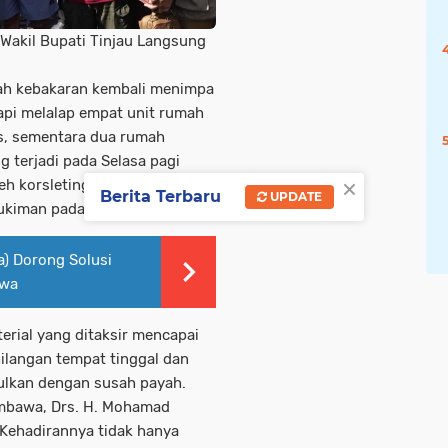
Wakil Bupati Tinjau Langsung
h kebakaran kembali menimpa
api melalap empat unit rumah
s, sementara dua rumah
g terjadi pada Selasa pagi
×
h korsleting listrik yang
Berita Terbaru
UPDATE
ukiman padat penduduk.
) Dorong Solusi
awa
erial yang ditaksir mencapai
hilangan tempat tinggal dan
ulkan dengan susah payah.
umbawa, Drs. H. Mohamad
. Kehadirannya tidak hanya