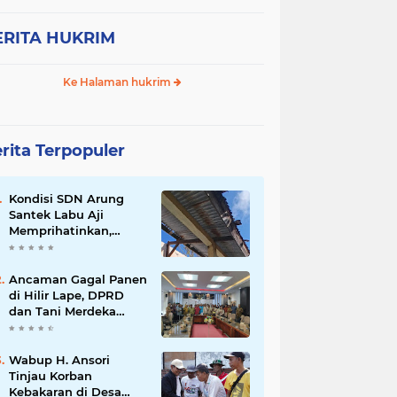
ERITA HUKRIM
Ke Halaman hukrim
rita Terpopuler
Kondisi SDN Arung
Santek Labu Aji
Memprihatinkan,
Warga Dorong
Pemerintah Segera
Lakukan Asesmen dan
Ancaman Gagal Panen
Rehabilitasi
di Hilir Lape, DPRD
dan Tani Merdeka
Dorong Perbaikan
Irigasi Waduk Mamak
Wabup H. Ansori
Tinjau Korban
Kebakaran di Desa