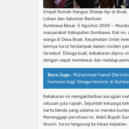
Empat Rumah Hangus Dilalap Api di Boak, 
Lokasi dan Salurkan Bantuan
Sumbawa Besar, 5 Agustus 2025
— Musiba
masyarakat Kabupaten Sumbawa. Kali ini, 
warga di Desa Boak, Kecamatan Unter Iwe
lainnya turut terdampak dalam insiden yan
tersebut. Diduga kuat, kebakaran dipicu ole
dengan cepat membesar dan melalap pem
Baca Juga :
Muhammad Faesal (Gerindra
Humanis bagi Tenaga Honorer di Sumb
Kebakaran ini mengakibatkan kerugian mat
ratusan juta rupiah. Sejumlah keluarga ke
harta benda yang selama ini mereka kump
Menanggapi peristiwa ini, Wakil Bupati S
Ansori, turun langsung ke lokasi kejadian