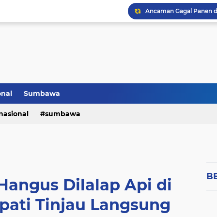
onal
Sumbawa
nasional
sumbawa
B
angus Dilalap Api di
pati Tinjau Langsung