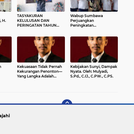
TASYAKURAN
Wabup Sumbawa
, H.
KELULUSAN DAN
Perjuangkan
PERINGATAN TAHUN
Peningkatan
lan
BARU ISLAM 1448 H
Infrastruktur Jalan Melalui
n dan
WARNai SEMANGAT
Dukungan Program
PENDIDIKAN DI ORONG
Pusat
TELU
h
Kekuasaan Tidak Pernah
Kebijakan Sunyi, Dampak
Kekurangan Penonton—
Nyata. Oleh: Mulyadi,
Yang Langka Adalah
S.Pd., C.IJ., C.PW., C.PS.
Kawan Seperjuangan.
Oleh: Mulyadi, S.Pd., C.IJ.,
C.PW., C.PS.
ajahi