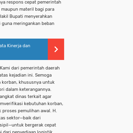
paya respons cepat pemerintah
maupun materil bagi para
Wakil Bupati menyerahkan
ai guna meringankan beban
ta Kinerja dan
 Kami dari pemerintah daerah
as kejadian ini. Semoga
a korban, khususnya untuk
ori dalam keterangannya.
ngkat dinas terkait agar
mverifikasi kebutuhan korban,
 proses pemulihan awal. H.
as sektor—baik dari
sipil—untuk bergerak cepat
dari penyediaan logistik,