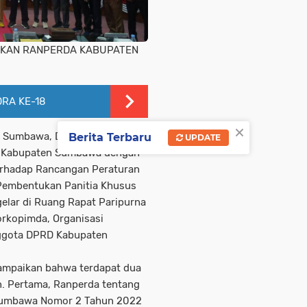
ASKAN RANPERDA KABUPATEN
RA KE-18
×
ti Sumbawa,
Drs. H. Mohamad
Berita Terbaru
UPDATE
D Kabupaten Sumbawa dengan
erhadap Rancangan Peraturan
Pembentukan Panitia Khusus
gelar di Ruang Rapat Paripurna
Forkopimda, Organisasi
nggota DPRD Kabupaten
ampaikan bahwa terdapat dua
. Pertama, Ranperda tentang
Sumbawa Nomor 2 Tahun 2022