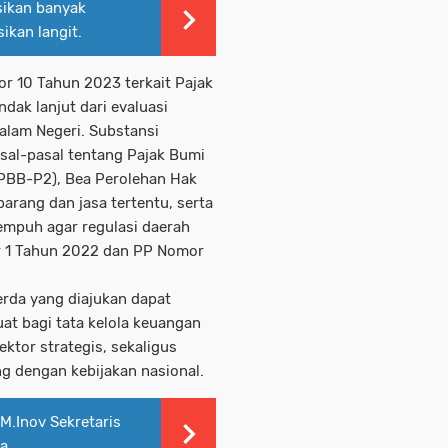
sikan banyak
ikan langit.
r 10 Tahun 2023 terkait Pajak
dak lanjut dari evaluasi
alam Negeri
. Substansi
al-pasal tentang Pajak Bumi
PBB-P2), Bea Perolehan Hak
arang dan jasa tertentu, serta
tempuh agar regulasi daerah
 1 Tahun 2022
dan
PP Nomor
rda yang diajukan dapat
t bagi tata kelola keuangan
tor strategis, sekaligus
ng dengan kebijakan nasional.
M.Inov Sekretaris
wa