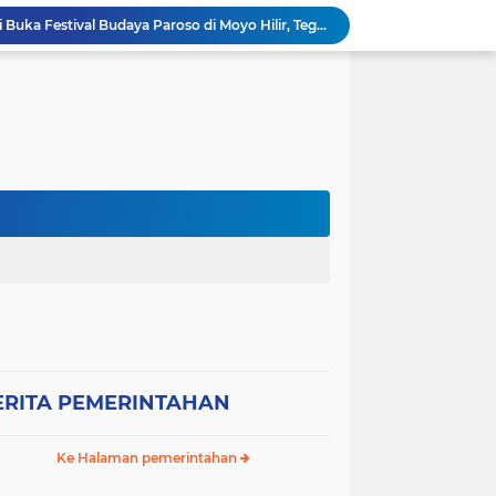
Wabup Sumbawa Resmi Buka Festival Budaya Paroso di Moyo Hilir, Tegaskan Komitmen Pelestarian Budaya hingga
Ancaman Gagal Panen di Hilir Lape, DPRD dan Tani Merdeka Dorong Perbaikan Irigasi Waduk Mamak
Empat Proyek Perubahan PKN II Diluncurkan, Bupati Jarot Perkuat Budaya Inovasi dan Tata Kelola Pemerintahan
Sekretaris DPC Gerindra Sumbawa Tekankan Disiplin Relawan Dapur, Keselamatan dan Higienitas Jadi Prioritas
Wabup H. Ansori Tinjau Korban Kebakaran di Desa Kerekeh, Ajak Masyarakat Tingkatkan Kewaspadaan terhadap Instalasi Listrik
Wabup H. Ansori Lepas Ratusan Peserta Kejuaraan Balap Ojek Gabah di Maronge, Dorong Sportivitas dan Perputaran Ekonomi Lokal
RESES II TAHUN SIDANG 2026, ANDI RUSNI SERAP ASPIRASI WARGA DUSUN SAMPA BRANG: AIR BERSIH DAN INFRASTRUKTUR JALAN MENJADI KEBUTUHAN MENDESAK
Wakil Bupati Sumbawa Sambut Kunjungan Sejumlah Wakil Menteri RI, Potensi Strategis SAMOTA Diproyeksikan Jadi Motor Pertumbuhan Ekonomi Berkelanjutan
WAKIL BUPATI SUMBAWA AJAK SELURUH ELEMEN MASYARAKAT PERKUAT KASIH SAYANG DAN PERLINDUNGAN ANAK DEMI GENERASI EMAS 2045
Bupati Sumbawa Kukuhkan dan Lantik Pengurus DPC IWAPI Kabupaten Sumbawa Periode 2026–2031, Dorong Transformasi Digital dan Penguatan Ekonomi Perempuan
ERITA PEMERINTAHAN
Ke Halaman pemerintahan