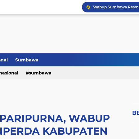
onal
Sumbawa
nasional
sumbawa
B
 PARIPURNA, WABUP
NPERDA KABUPATEN