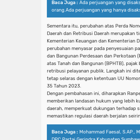
Baca Juga :
Ada perjuangan yang disak
orang.Ada perjuangan yang hanya disaks
Sementara itu, perubahan atas Perda Nomo
Daerah dan Retribusi Daerah merupakan tin
Kementerian Keuangan
dan
Kementerian D
perubahan menyasar pada penyesuaian pas
dan Bangunan Perdesaan dan Perkotaan (
atas Tanah dan Bangunan (BPHTB), pajak b
retribusi pelayanan publik. Langkah ini di
tetap selaras dengan ketentuan
UU Nomor
35 Tahun 2023
.
Dengan pembahasan ini, diharapkan Ranpe
memberikan landasan hukum yang lebih kua
daerah, memperkuat dukungan terhadap sek
memastikan regulasi daerah berjalan seiri
Baca Juga :
Mohammad Faesal, S.AP., M
DPC Partai Gerindra Kabupaten Sumba