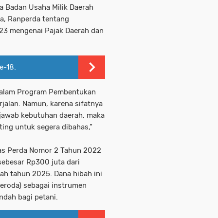
a Badan Usaha Milik Daerah
a, Ranperda tentang
023
mengenai Pajak Daerah dan
e-18.
 dalam Program Pembentukan
jalan. Namun, karena sifatnya
jawab kebutuhan daerah, maka
ing untuk segera dibahas,”
tas Perda Nomor 2 Tahun 2022
 sebesar
Rp300 juta
dari
h tahun 2025. Dana hibah ini
eroda)
sebagai instrumen
dah bagi petani.