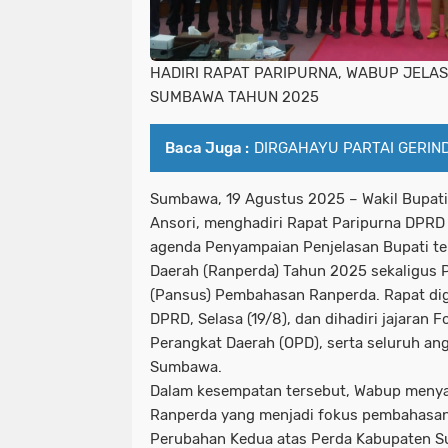
HADIRI RAPAT PARIPURNA, WABUP JEL
SUMBAWA TAHUN 2025
Baca Juga :
DIRGAHAYU PARTAI GERIND
Sumbawa, 19 Agustus 2025
– Wakil Bupa
Ansori
, menghadiri Rapat Paripurna DPR
agenda
Penyampaian Penjelasan Bupati t
Daerah (Ranperda) Tahun 2025
sekaligus
(Pansus) Pembahasan Ranperda
. Rapat di
DPRD, Selasa (19/8), dan dihadiri jajaran 
Perangkat Daerah (OPD), serta seluruh a
Sumbawa.
Dalam kesempatan tersebut, Wabup meny
Ranperda yang menjadi fokus pembahasan
Perubahan Kedua atas Perda Kabupaten 