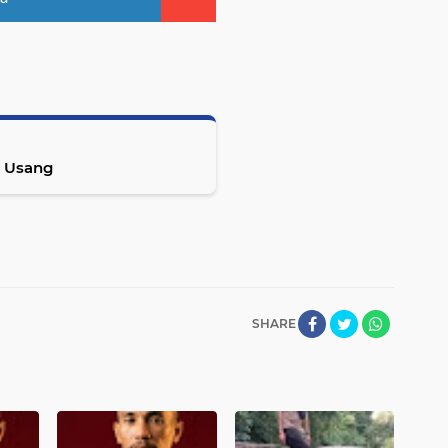
h Usang
SHARE