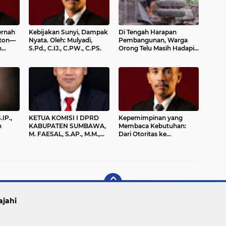
ernah
Kebijakan Sunyi, Dampak
Di Tengah Harapan
nton—
Nyata. Oleh: Mulyadi,
Pembangunan, Warga
h
S.Pd., C.IJ., C.PW., C.PS.
Orong Telu Masih Hadapi
n.
Tantangan Akses Jalan
C.IJ.,
.IP.,
KETUA KOMISI I DPRD
Kepemimpinan yang
n
KABUPATEN SUMBAWA,
Membaca Kebutuhan:
M. FAESAL, S.AP., M.M.,
Dari Otoritas ke
ntara
INOV MENGUCAPKAN
Legitimasi Sosial Oleh:
n
SELAMAT HARI KARTINI
Mulyadi, S.Pd., C.IJ.,
i 2026
2026
C.PW., C.PS.
ajahi