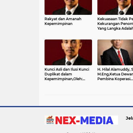
Rakyat dan Amanah
Kekuasaan Tidak P
Kepemimpinan
Kekurangan Peno
Yang Langka Adala
Kawan Seperjuanga
Oleh: Mulyadi, S.Pd., 
C.PW., C.PS.
Kunci Asli dan Ilusi Kunci
H. Hilal Alamuddy, S
Duplikat dalam
M.Eng,Ketua Dewa
Kepemimpinan,Oleh:
Pembina Koperasi
Mulyadi, S.Pd., C.IJ.,
Bintang Bakti Nusa
C.PW., C.PS.
(BBN)Mengucapka
Selamat Hari Kartin
Jel