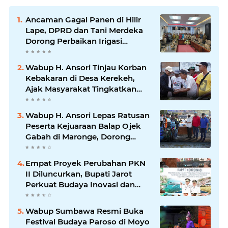
Ancaman Gagal Panen di Hilir
Lape, DPRD dan Tani Merdeka
Dorong Perbaikan Irigasi
Waduk Mamak
Wabup H. Ansori Tinjau Korban
Kebakaran di Desa Kerekeh,
Ajak Masyarakat Tingkatkan
Kewaspadaan terhadap Instalasi
Listrik
Wabup H. Ansori Lepas Ratusan
Peserta Kejuaraan Balap Ojek
Gabah di Maronge, Dorong
Sportivitas dan Perputaran
Ekonomi Lokal
Empat Proyek Perubahan PKN
II Diluncurkan, Bupati Jarot
Perkuat Budaya Inovasi dan
Tata Kelola Pemerintahan
Wabup Sumbawa Resmi Buka
Festival Budaya Paroso di Moyo