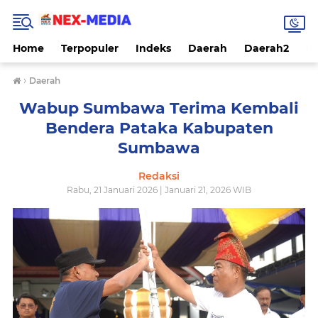
Home
Terpopuler
Indeks
Daerah
Daerah2
Na
›
Daerah
Wabup Sumbawa Terima Kembali
Bendera Pataka Kabupaten
Sumbawa
Redaksi
Rabu, 21 Januari 2026 | Januari 21, 2026 WIB