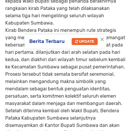
kepada Wakil Bupati sebagai penanda berakhirnya
rangkaian kirab Pataka yang telah dilaksanakan
selama tiga hari mengelilingi seluruh wilayah
Kabupaten Sumbawa.
Kirab Bendera Pataka ini menempuh rute strategis
×
yang mencerminkan cakupan geografis dan semangat
Berita Terbaru
UPDATE
kebersamaan daerah, dimulai dari wilayah barat pada
hari pertama, dilanjutkan dari arah selatan pada hari
kedua, dan diakhiri dari wilayah timur sebelum kembali
ke Kecamatan Sumbawa sebagai pusat pemerintahan.
Prosesi tersebut tidak semata bersifat seremonial,
melainkan mengandung makna simbolik yang
mendalam sebagai bentuk penguatan identitas,
persatuan, serta komitmen kolektif seluruh elemen
masyarakat dalam menjaga dan membangun daerah.
Setelah diterima kembali oleh Wakil Bupati, Bendera
Pataka Kabupaten Sumbawa selanjutnya
disemayamkan di Kantor Bupati Sumbawa dan akan