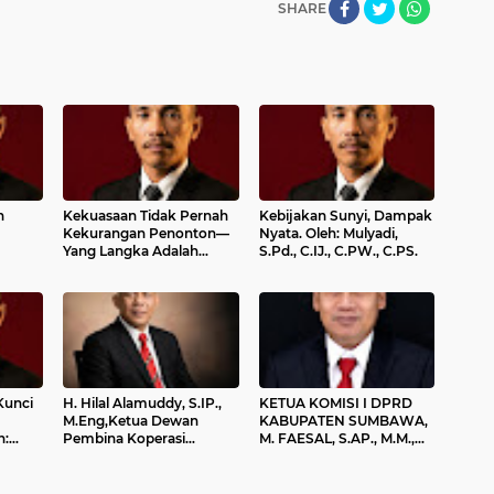
SHARE
h
Kekuasaan Tidak Pernah
Kebijakan Sunyi, Dampak
Kekurangan Penonton—
Nyata. Oleh: Mulyadi,
Yang Langka Adalah
S.Pd., C.IJ., C.PW., C.PS.
Kawan Seperjuangan.
Oleh: Mulyadi, S.Pd., C.IJ.,
C.PW., C.PS.
 Kunci
H. Hilal Alamuddy, S.IP.,
KETUA KOMISI I DPRD
M.Eng,Ketua Dewan
KABUPATEN SUMBAWA,
h:
Pembina Koperasi
M. FAESAL, S.AP., M.M.,
Bintang Bakti Nusantara
INOV MENGUCAPKAN
(BBN)Mengucapkan
SELAMAT HARI KARTINI
Selamat Hari Kartini 2026
2026