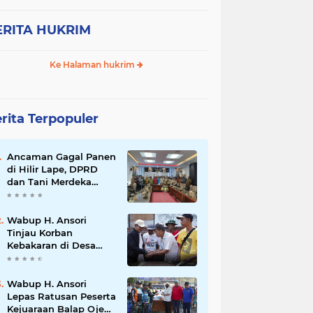
ERITA HUKRIM
Ke Halaman hukrim
rita Terpopuler
Ancaman Gagal Panen
di Hilir Lape, DPRD
dan Tani Merdeka
Dorong Perbaikan
Irigasi Waduk Mamak
Wabup H. Ansori
Tinjau Korban
Kebakaran di Desa
Kerekeh, Ajak
Masyarakat
Tingkatkan
Wabup H. Ansori
Kewaspadaan
Lepas Ratusan Peserta
terhadap Instalasi
Kejuaraan Balap Ojek