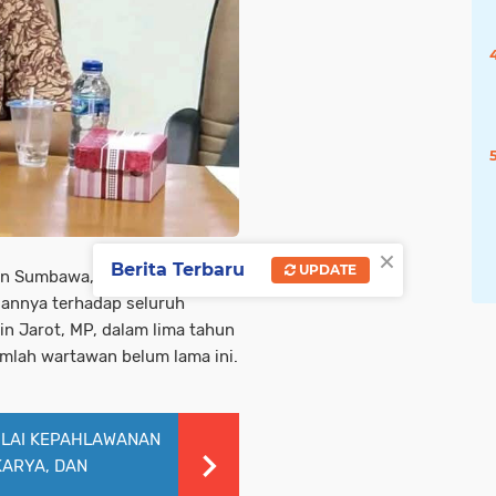
×
Berita Terbaru
UPDATE
ten Sumbawa, Muhammad
gannya terhadap seluruh
in Jarot, MP, dalam lima tahun
umlah wartawan belum lama ini.
NILAI KEPAHLAWANAN
KARYA, DAN