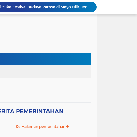
Wabup Sumbawa Resmi Buka Festival Budaya Paroso di Moyo Hilir, Tegaskan Komitmen Pelestarian Budaya hingga
Ancaman Gagal Panen di Hilir Lape, DPRD dan Tani Merdeka Dorong Perbaikan Irigasi Waduk Mamak
Empat Proyek Perubahan PKN II Diluncurkan, Bupati Jarot Perkuat Budaya Inovasi dan Tata Kelola Pemerintahan
Sekretaris DPC Gerindra Sumbawa Tekankan Disiplin Relawan Dapur, Keselamatan dan Higienitas Jadi Prioritas
Wabup H. Ansori Tinjau Korban Kebakaran di Desa Kerekeh, Ajak Masyarakat Tingkatkan Kewaspadaan terhadap Instalasi Listrik
Wabup H. Ansori Lepas Ratusan Peserta Kejuaraan Balap Ojek Gabah di Maronge, Dorong Sportivitas dan Perputaran Ekonomi Lokal
RESES II TAHUN SIDANG 2026, ANDI RUSNI SERAP ASPIRASI WARGA DUSUN SAMPA BRANG: AIR BERSIH DAN INFRASTRUKTUR JALAN MENJADI KEBUTUHAN MENDESAK
Wakil Bupati Sumbawa Sambut Kunjungan Sejumlah Wakil Menteri RI, Potensi Strategis SAMOTA Diproyeksikan Jadi Motor Pertumbuhan Ekonomi Berkelanjutan
WAKIL BUPATI SUMBAWA AJAK SELURUH ELEMEN MASYARAKAT PERKUAT KASIH SAYANG DAN PERLINDUNGAN ANAK DEMI GENERASI EMAS 2045
Bupati Sumbawa Kukuhkan dan Lantik Pengurus DPC IWAPI Kabupaten Sumbawa Periode 2026–2031, Dorong Transformasi Digital dan Penguatan Ekonomi Perempuan
ERITA PEMERINTAHAN
Ke Halaman pemerintahan