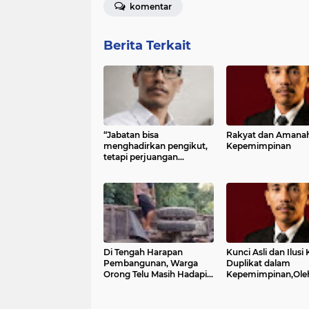
komentar
Berita Terkait
“Jabatan bisa
Rakyat dan Amana
menghadirkan pengikut,
Kepemimpinan
tetapi perjuangan
melahirkan orang-orang
setia.”
Di Tengah Harapan
Kunci Asli dan Ilusi
Pembangunan, Warga
Duplikat dalam
Orong Telu Masih Hadapi
Kepemimpinan,Ole
Tantangan Akses Jalan
Mulyadi, S.Pd., C.IJ.,
C.PW., C.PS.