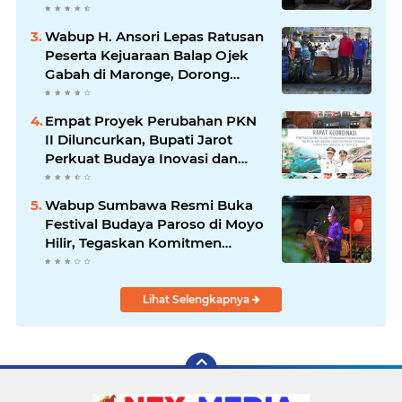
Kewaspadaan terhadap Instalasi
Listrik
Wabup H. Ansori Lepas Ratusan
Peserta Kejuaraan Balap Ojek
Gabah di Maronge, Dorong
Sportivitas dan Perputaran
Ekonomi Lokal
Empat Proyek Perubahan PKN
II Diluncurkan, Bupati Jarot
Perkuat Budaya Inovasi dan
Tata Kelola Pemerintahan
Wabup Sumbawa Resmi Buka
Festival Budaya Paroso di Moyo
Hilir, Tegaskan Komitmen
Pelestarian Budaya hingga
Lihat Selengkapnya