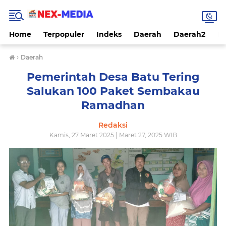
Home
Terpopuler
Indeks
Daerah
Daerah2
Na
›
Daerah
Pemerintah Desa Batu Tering
Salukan 100 Paket Sembakau
Ramadhan
Redaksi
Kamis, 27 Maret 2025 | Maret 27, 2025 WIB