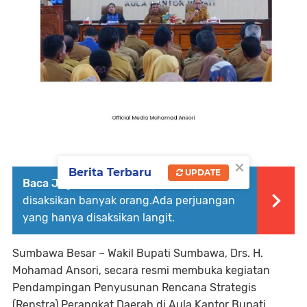
×
Berita Terbaru
UPDATE
Baca Juga :
Ada perjuangan yang
disaksikan banyak orang.Ada perjuangan
yang hanya disaksikan langit.
Sumbawa Besar – Wakil Bupati Sumbawa, Drs. H.
Mohamad Ansori, secara resmi membuka kegiatan
Pendampingan Penyusunan Rencana Strategis
(Renstra) Perangkat Daerah
di Aula Kantor Bupati