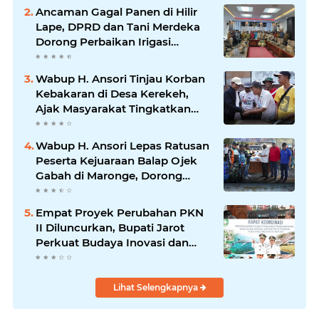
Rehabilitasi
Ancaman Gagal Panen di Hilir
Lape, DPRD dan Tani Merdeka
Dorong Perbaikan Irigasi
Waduk Mamak
Wabup H. Ansori Tinjau Korban
Kebakaran di Desa Kerekeh,
Ajak Masyarakat Tingkatkan
Kewaspadaan terhadap Instalasi
Listrik
Wabup H. Ansori Lepas Ratusan
Peserta Kejuaraan Balap Ojek
Gabah di Maronge, Dorong
Sportivitas dan Perputaran
Ekonomi Lokal
Empat Proyek Perubahan PKN
II Diluncurkan, Bupati Jarot
Perkuat Budaya Inovasi dan
Tata Kelola Pemerintahan
Lihat Selengkapnya