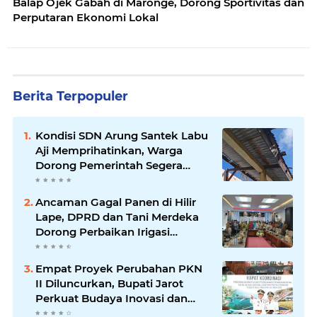
Balap Ojek Gabah di Maronge, Dorong Sportivitas dan
Perputaran Ekonomi Lokal
Berita Terpopuler
Kondisi SDN Arung Santek Labu
Aji Memprihatinkan, Warga
Dorong Pemerintah Segera
Lakukan Asesmen dan
Rehabilitasi
Ancaman Gagal Panen di Hilir
Lape, DPRD dan Tani Merdeka
Dorong Perbaikan Irigasi
Waduk Mamak
Empat Proyek Perubahan PKN
II Diluncurkan, Bupati Jarot
Perkuat Budaya Inovasi dan
Tata Kelola Pemerintahan