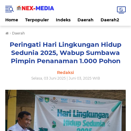
Home
Terpopuler
Indeks
Daerah
Daerah2
Na
›
Daerah
Peringati Hari Lingkungan Hidup
Sedunia 2025, Wabup Sumbawa
Pimpin Penanaman 1.000 Pohon
Redaksi
Selasa, 03 Juni 2025 | Juni 03, 2025 WIB