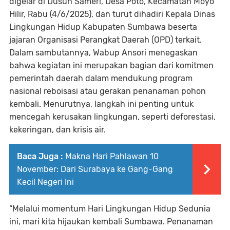
digelar di Dusun Sameri, Desa Poto, Kecamatan Moyo
Hilir, Rabu (4/6/2025), dan turut dihadiri Kepala Dinas
Lingkungan Hidup Kabupaten Sumbawa beserta
jajaran Organisasi Perangkat Daerah (OPD) terkait.
Dalam sambutannya, Wabup Ansori menegaskan
bahwa kegiatan ini merupakan bagian dari komitmen
pemerintah daerah dalam mendukung program
nasional reboisasi atau gerakan penanaman pohon
kembali. Menurutnya, langkah ini penting untuk
mencegah kerusakan lingkungan, seperti deforestasi,
kekeringan, dan krisis air.
Baca Juga :
Makna Hari Pahlawan 10
November: Dari Surabaya ke Gang-Gang
Kecil Negeri Ini
“Melalui momentum Hari Lingkungan Hidup Sedunia
ini, mari kita hijaukan kembali Sumbawa. Penanaman