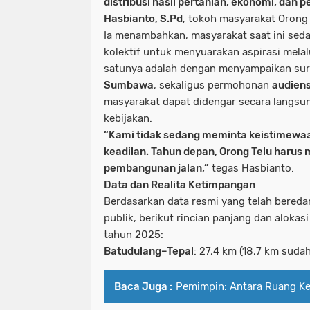
distribusi hasil pertanian, ekonomi, dan p
Hasbianto, S.Pd
, tokoh masyarakat Orong 
Ia menambahkan, masyarakat saat ini sed
kolektif untuk menyuarakan aspirasi mela
satunya adalah dengan menyampaikan sur
Sumbawa
, sekaligus permohonan
audiens
masyarakat dapat didengar secara langsu
kebijakan.
“Kami tidak sedang meminta keistimewa
keadilan. Tahun depan, Orong Telu harus 
pembangunan jalan,”
tegas Hasbianto.
Data dan Realita Ketimpangan
Berdasarkan data resmi yang telah beredar
publik, berikut rincian panjang dan aloka
tahun 2025:
Batudulang–Tepal
: 27,4 km (18,7 km sudah
Baca Juga :
Pemimpin: Antara Ruang Ke