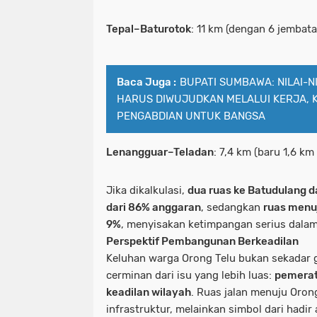
Tepal–Baturotok
: 11 km (dengan 6 jembata
Baca Juga :
BUPATI SUMBAWA: NILAI-
HARUS DIWUJUDKAN MELALUI KERJA, 
PENGABDIAN UNTUK BANGSA
Lenangguar–Teladan
: 7,4 km (baru 1,6 km
Jika dikalkulasi,
dua ruas ke Batudulang d
dari 86% anggaran
, sedangkan
ruas menuj
9%
, menyisakan ketimpangan serius dalam
Perspektif Pembangunan Berkeadilan
Keluhan warga Orong Telu bukan sekadar g
cerminan dari isu yang lebih luas:
pemerat
keadilan wilayah
. Ruas jalan menuju Oron
infrastruktur, melainkan simbol dari hadir