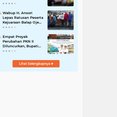
Kerekeh, Ajak
Masyarakat
Tingkatkan
Wabup H. Ansori
Kewaspadaan
Lepas Ratusan Peserta
terhadap Instalasi
Kejuaraan Balap Ojek
Listrik
Gabah di Maronge,
Dorong Sportivitas
dan Perputaran
Empat Proyek
Ekonomi Lokal
Perubahan PKN II
Diluncurkan, Bupati
Jarot Perkuat Budaya
Inovasi dan Tata
Kelola Pemerintahan
Lihat Selengkapnya