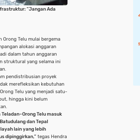
frastruktur: “Jangan Ada
n Orong Telu mulai bergema
pangan alokasi anggaran
jadi dalam tahun anggaran
n struktural yang selama ini
an.
m pendistribusian proyek
 tidak merefleksikan kebutuhan
n–Orong Telu yang menjadi satu-
ut, hingga kini belum
an.
as Teladan–Orong Telu masuk
 Batudulang dan Tepal
ayah lain yang lebih
us dipinggirkan,”
tegas Hendra