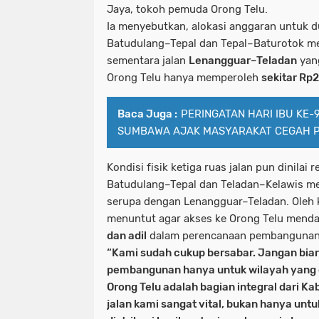
Jaya, tokoh pemuda Orong Telu.
Ia menyebutkan, alokasi anggaran untuk du
Batudulang–Tepal dan Tepal–Baturotok me
sementara jalan
Lenangguar–Teladan
yang
Orong Telu hanya memperoleh
sekitar Rp2
Baca Juga :
PERINGATAN HARI IBU KE-
SUMBAWA AJAK MASYARAKAT CEGAH P
Kondisi fisik ketiga ruas jalan pun dinilai r
Batudulang–Tepal dan Teladan–Kelawis me
serupa dengan Lenangguar–Teladan. Oleh k
menuntut agar akses ke Orong Telu mend
dan adil
dalam perencanaan pembangunan
“Kami sudah cukup bersabar. Jangan bia
pembangunan hanya untuk wilayah yang di
Orong Telu adalah bagian integral dari 
jalan kami sangat vital, bukan hanya untu