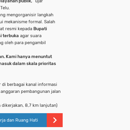
elayanan publik,”
ujar
Telu.
ang mengorganisir langkah
lui mekanisme formal. Salah
at resmi kepada
Bupati
i terbuka
agar suara
ng oleh para pengambil
an. Kami hanya menuntut
masuk dalam skala prioritas
 di berbagai kanal informasi
si anggaran pembangunan jalan
 dikerjakan, 8,7 km lanjutan)
rja dan Ruang Hati