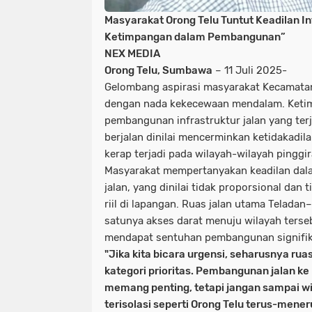
Masyarakat Orong Telu Tuntut Keadilan In
Ketimpangan dalam Pembangunan”
NEX MEDIA
Orong Telu, Sumbawa
– 11 Juli 2025-
Gelombang aspirasi masyarakat Kecamata
dengan nada kekecewaan mendalam. Ketim
pembangunan infrastruktur jalan yang ter
berjalan dinilai mencerminkan ketidakadila
kerap terjadi pada wilayah-wilayah pinggir
Masyarakat mempertanyakan keadilan dala
jalan, yang dinilai tidak proporsional dan
riil di lapangan. Ruas jalan utama Telada
satunya akses darat menuju wilayah terseb
mendapat sentuhan pembangunan signifik
"Jika kita bicara urgensi, seharusnya ru
kategori prioritas. Pembangunan jalan ke
memang penting, tetapi jangan sampai wil
terisolasi seperti Orong Telu terus-mener