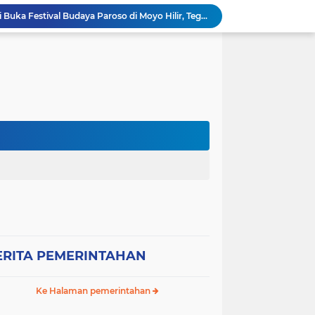
Wabup Sumbawa Resmi Buka Festival Budaya Paroso di Moyo Hilir, Tegaskan Komitmen Pelestarian Budaya hingga
Ancaman Gagal Panen di Hilir Lape, DPRD dan Tani Merdeka Dorong Perbaikan Irigasi Waduk Mamak
Empat Proyek Perubahan PKN II Diluncurkan, Bupati Jarot Perkuat Budaya Inovasi dan Tata Kelola Pemerintahan
Sekretaris DPC Gerindra Sumbawa Tekankan Disiplin Relawan Dapur, Keselamatan dan Higienitas Jadi Prioritas
Wabup H. Ansori Tinjau Korban Kebakaran di Desa Kerekeh, Ajak Masyarakat Tingkatkan Kewaspadaan terhadap Instalasi Listrik
Wabup H. Ansori Lepas Ratusan Peserta Kejuaraan Balap Ojek Gabah di Maronge, Dorong Sportivitas dan Perputaran Ekonomi Lokal
RESES II TAHUN SIDANG 2026, ANDI RUSNI SERAP ASPIRASI WARGA DUSUN SAMPA BRANG: AIR BERSIH DAN INFRASTRUKTUR JALAN MENJADI KEBUTUHAN MENDESAK
Wakil Bupati Sumbawa Sambut Kunjungan Sejumlah Wakil Menteri RI, Potensi Strategis SAMOTA Diproyeksikan Jadi Motor Pertumbuhan Ekonomi Berkelanjutan
Kondisi SDN Arung Santek Labu Aji Memprihatinkan, Warga Dorong Pemerintah Segera Lakukan Asesmen dan Rehabilitasi
Bupati Sumbawa Kukuhkan dan Lantik Pengurus DPC IWAPI Kabupaten Sumbawa Periode 2026–2031, Dorong Transformasi Digital dan Penguatan Ekonomi Perempuan
ERITA PEMERINTAHAN
Ke Halaman pemerintahan