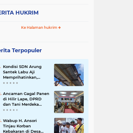
ERITA HUKRIM
Ke Halaman hukrim
rita Terpopuler
Kondisi SDN Arung
Santek Labu Aji
Memprihatinkan,
Warga Dorong
Pemerintah Segera
Lakukan Asesmen dan
Ancaman Gagal Panen
Rehabilitasi
di Hilir Lape, DPRD
dan Tani Merdeka
Dorong Perbaikan
Irigasi Waduk Mamak
Wabup H. Ansori
Tinjau Korban
Kebakaran di Desa