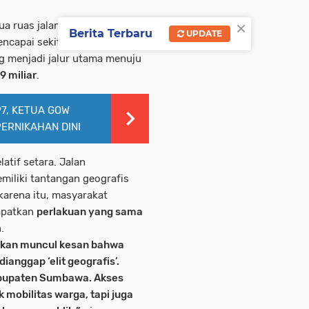
×
a ruas jalan besar ke
Berita Terbaru
UPDATE
ncapai sekitar
Rp283 miliar
,
 menjadi jalur utama menuju
9 miliar
.
97, KETUA GOW
ERNIKAHAN DINI
elatif setara. Jalan
miliki tantangan geografis
arena itu, masyarakat
apatkan
perlakuan yang sama
.
rkan muncul kesan bahwa
anggap ‘elit geografis’.
Kabupaten Sumbawa. Akses
k mobilitas warga, tapi juga