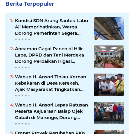
Berita Terpopuler
Kondisi SDN Arung Santek Labu
Aji Memprihatinkan, Warga
Dorong Pemerintah Segera
Lakukan Asesmen dan
Rehabilitasi
Ancaman Gagal Panen di Hilir
Lape, DPRD dan Tani Merdeka
Dorong Perbaikan Irigasi
Waduk Mamak
Wabup H. Ansori Tinjau Korban
Kebakaran di Desa Kerekeh,
Ajak Masyarakat Tingkatkan
Kewaspadaan terhadap Instalasi
Listrik
Wabup H. Ansori Lepas Ratusan
Peserta Kejuaraan Balap Ojek
Gabah di Maronge, Dorong
Sportivitas dan Perputaran
Ekonomi Lokal
Empat Proyek Perubahan PKN