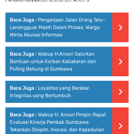
Baca Juga :
Pengerjaan Jalan Orong Telu–
Lenangguar Masih Dalam Proses, Warga
Minta Akurasi Informasi
Baca Juga :
Wabup H.Ansori Salurkan
Bantuan untuk Korban Kebakaran dan
Puting Beliung di Sumbawa
Baca Juga :
Loyalitas yang Berakar,
Integritas yang Bertumbuh
Baca Juga :
Wabup H. Ansori Pimpin Rapat
Evaluasi Kinerja Pemkab Sumbawa:
Tekankan Disiplin, Inovasi, dan Kepedulian