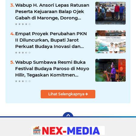
Listrik
Wabup H. Ansori Lepas Ratusan
Peserta Kejuaraan Balap Ojek
Gabah di Maronge, Dorong
Sportivitas dan Perputaran
Ekonomi Lokal
Empat Proyek Perubahan PKN
II Diluncurkan, Bupati Jarot
Perkuat Budaya Inovasi dan
Tata Kelola Pemerintahan
Wabup Sumbawa Resmi Buka
Festival Budaya Paroso di Moyo
Hilir, Tegaskan Komitmen
Pelestarian Budaya hingga
Lihat Selengkapnya