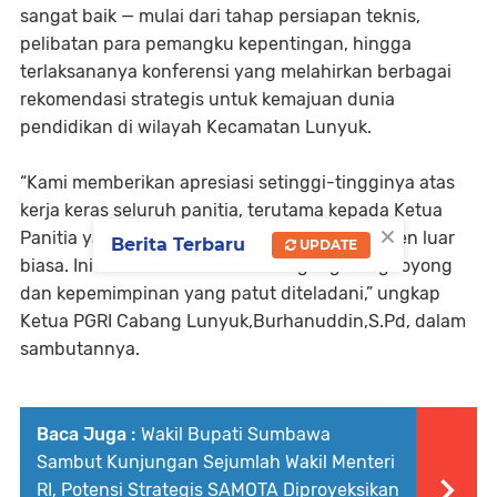
sangat baik — mulai dari tahap persiapan teknis,
pelibatan para pemangku kepentingan, hingga
terlaksananya konferensi yang melahirkan berbagai
rekomendasi strategis untuk kemajuan dunia
pendidikan di wilayah Kecamatan Lunyuk.
“Kami memberikan apresiasi setinggi-tingginya atas
kerja keras seluruh panitia, terutama kepada Ketua
×
Panitia yang sejak awal menunjukkan komitmen luar
Berita Terbaru
UPDATE
biasa. Ini adalah cerminan semangat gotong royong
dan kepemimpinan yang patut diteladani,” ungkap
Ketua PGRI Cabang Lunyuk,Burhanuddin,S.Pd, dalam
sambutannya.
Baca Juga :
Wakil Bupati Sumbawa
Sambut Kunjungan Sejumlah Wakil Menteri
RI, Potensi Strategis SAMOTA Diproyeksikan