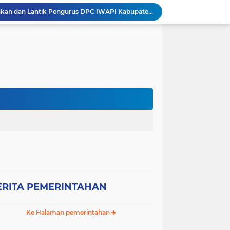
Bupati Sumbawa Kukuhkan dan Lantik Pengurus DPC IWAPI Kabupaten Sumbawa Periode 2026–2031, Dorong Transformasi Digital dan Penguatan Ekonomi Perempuan
Wabup Sumbawa Resmi Buka Festival Budaya Paroso di Moyo Hilir, Tegaskan Komitmen Pelestarian Budaya hingga
Ancaman Gagal Panen di Hilir Lape, DPRD dan Tani Merdeka Dorong Perbaikan Irigasi Waduk Mamak
Empat Proyek Perubahan PKN II Diluncurkan, Bupati Jarot Perkuat Budaya Inovasi dan Tata Kelola Pemerintahan
Sekretaris DPC Gerindra Sumbawa Tekankan Disiplin Relawan Dapur, Keselamatan dan Higienitas Jadi Prioritas
Wabup H. Ansori Tinjau Korban Kebakaran di Desa Kerekeh, Ajak Masyarakat Tingkatkan Kewaspadaan terhadap Instalasi Listrik
Wabup H. Ansori Lepas Ratusan Peserta Kejuaraan Balap Ojek Gabah di Maronge, Dorong Sportivitas dan Perputaran Ekonomi Lokal
RESES II TAHUN SIDANG 2026, ANDI RUSNI SERAP ASPIRASI WARGA DUSUN SAMPA BRANG: AIR BERSIH DAN INFRASTRUKTUR JALAN MENJADI KEBUTUHAN MENDESAK
Wakil Bupati Sumbawa Sambut Kunjungan Sejumlah Wakil Menteri RI, Potensi Strategis SAMOTA Diproyeksikan Jadi Motor Pertumbuhan Ekonomi Berkelanjutan
Kondisi SDN Arung Santek Labu Aji Memprihatinkan, Warga Dorong Pemerintah Segera Lakukan Asesmen dan Rehabilitasi
ERITA PEMERINTAHAN
Ke Halaman pemerintahan