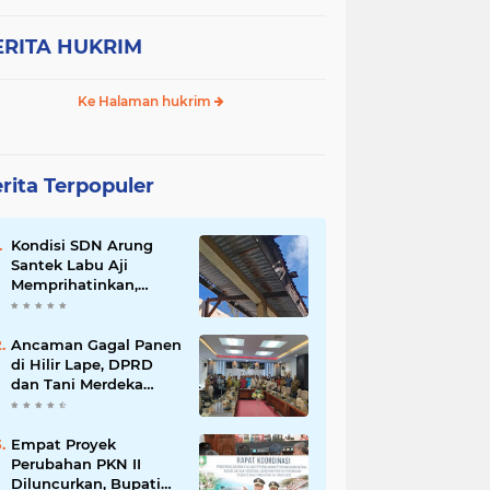
ERITA HUKRIM
Ke Halaman hukrim
rita Terpopuler
Kondisi SDN Arung
Santek Labu Aji
Memprihatinkan,
Warga Dorong
Pemerintah Segera
Lakukan Asesmen dan
Ancaman Gagal Panen
Rehabilitasi
di Hilir Lape, DPRD
dan Tani Merdeka
Dorong Perbaikan
Irigasi Waduk Mamak
Empat Proyek
Perubahan PKN II
Diluncurkan, Bupati