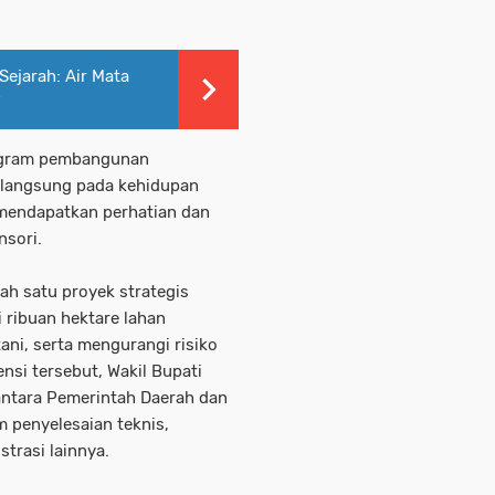
ejarah: Air Mata
”
rogram pembangunan
 langsung pada kehidupan
 mendapatkan perhatian dan
sori.
h satu proyek strategis
 ribuan hektare lahan
ani, serta mengurangi risiko
nsi tersebut, Wakil Bupati
antara Pemerintah Daerah dan
m penyelesaian teknis,
trasi lainnya.