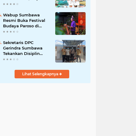
Jarot Perkuat Budaya
Inovasi dan Tata
Kelola Pemerintahan
Wabup Sumbawa
Resmi Buka Festival
Budaya Paroso di
Moyo Hilir, Tegaskan
Komitmen Pelestarian
Budaya hingga
Sekretaris DPC
Gerindra Sumbawa
Tekankan Disiplin
Relawan Dapur,
Keselamatan dan
Higienitas Jadi
Lihat Selengkapnya
Prioritas