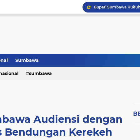
onal
Sumbawa
nasional
sumbawa
B
mbawa Audiensi dengan
s Bendungan Kerekeh