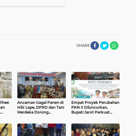
SHARE
Rhee:
Ancaman Gagal Panen di
Empat Proyek Perubahan
nan
Hilir Lape, DPRD dan Tani
PKN II Diluncurkan,
n
Merdeka Dorong
Bupati Jarot Perkuat
Perbaikan Irigasi Waduk
Budaya Inovasi dan Tata
Mamak
Kelola Pemerintahan