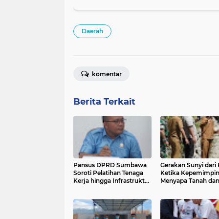
Daerah
komentar
Berita Terkait
Pansus DPRD Sumbawa
Gerakan Sunyi dari 
Soroti Pelatihan Tenaga
Ketika Kepemimpi
Kerja hingga Infrastruktur
Menyapa Tanah da
dalam Rekomendasi LKPJ
Kesadaran
2025