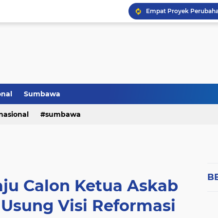
OPINI MUHAMAD FAESAL
onal
Sumbawa
nasional
sumbawa
B
Maju Calon Ketua Askab
Usung Visi Reformasi