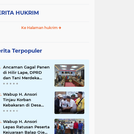
ERITA HUKRIM
Ke Halaman hukrim
rita Terpopuler
Ancaman Gagal Panen
di Hilir Lape, DPRD
dan Tani Merdeka
Dorong Perbaikan
Irigasi Waduk Mamak
Wabup H. Ansori
Tinjau Korban
Kebakaran di Desa
Kerekeh, Ajak
Masyarakat
Tingkatkan
Wabup H. Ansori
Kewaspadaan
Lepas Ratusan Peserta
terhadap Instalasi
Kejuaraan Balap Ojek