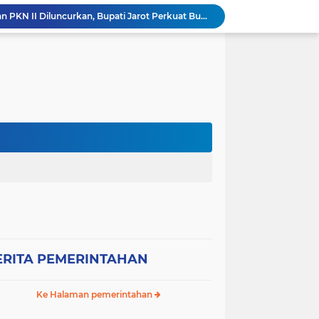
Empat Proyek Perubahan PKN II Diluncurkan, Bupati Jarot Perkuat Budaya Inovasi dan Tata Kelola Pemerintahan
Sekretaris DPC Gerindra Sumbawa Tekankan Disiplin Relawan Dapur, Keselamatan dan Higienitas Jadi Prioritas
Wabup H. Ansori Tinjau Korban Kebakaran di Desa Kerekeh, Ajak Masyarakat Tingkatkan Kewaspadaan terhadap Instalasi Listrik
Wabup H. Ansori Lepas Ratusan Peserta Kejuaraan Balap Ojek Gabah di Maronge, Dorong Sportivitas dan Perputaran Ekonomi Lokal
RESES II TAHUN SIDANG 2026, ANDI RUSNI SERAP ASPIRASI WARGA DUSUN SAMPA BRANG: AIR BERSIH DAN INFRASTRUKTUR JALAN MENJADI KEBUTUHAN MENDESAK
Wakil Bupati Sumbawa Sambut Kunjungan Sejumlah Wakil Menteri RI, Potensi Strategis SAMOTA Diproyeksikan Jadi Motor Pertumbuhan Ekonomi Berkelanjutan
WAKIL BUPATI SUMBAWA AJAK SELURUH ELEMEN MASYARAKAT PERKUAT KASIH SAYANG DAN PERLINDUNGAN ANAK DEMI GENERASI EMAS 2045
, S.AP., MM.INOV.
Wabup H. Mohamad Ansori Dampingi Sejumlah Menteri Hadiri Milad Tasyakur Satu Dasawarsa PMI Dea Malela
Ancaman Gagal Panen di Hilir Lape, DPRD dan Tani Merdeka Dorong Perbaikan Irigasi Waduk Mamak
ERITA PEMERINTAHAN
Ke Halaman pemerintahan