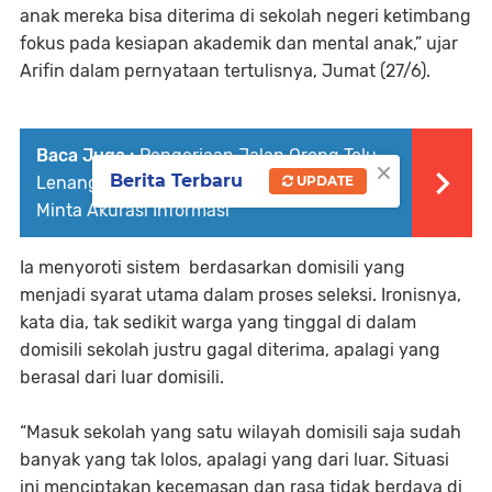
anak mereka bisa diterima di sekolah negeri ketimbang
fokus pada kesiapan akademik dan mental anak,” ujar
Arifin dalam pernyataan tertulisnya, Jumat (27/6).
Baca Juga :
Pengerjaan Jalan Orong Telu–
×
Berita Terbaru
Lenangguar Masih Dalam Proses, Warga
UPDATE
Minta Akurasi Informasi
Ia menyoroti sistem berdasarkan domisili yang
menjadi syarat utama dalam proses seleksi. Ironisnya,
kata dia, tak sedikit warga yang tinggal di dalam
domisili sekolah justru gagal diterima, apalagi yang
berasal dari luar domisili.
“Masuk sekolah yang satu wilayah domisili saja sudah
banyak yang tak lolos, apalagi yang dari luar. Situasi
ini menciptakan kecemasan dan rasa tidak berdaya di