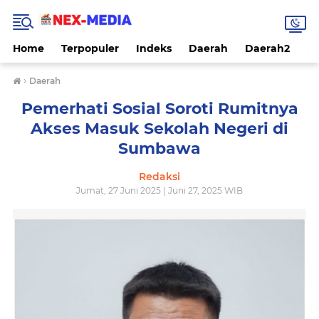
Home
Terpopuler
Indeks
Daerah
Daerah2
Na
›
Daerah
Pemerhati Sosial Soroti Rumitnya
Akses Masuk Sekolah Negeri di
Sumbawa
Redaksi
Jumat, 27 Juni 2025 | Juni 27, 2025 WIB