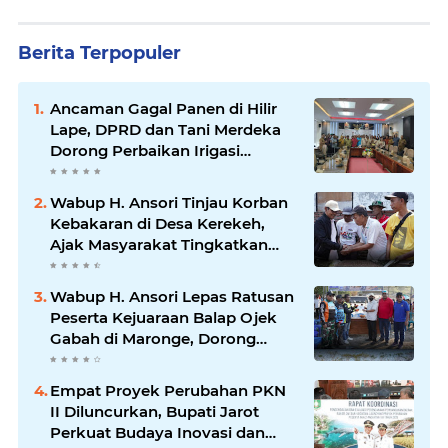
Berita Terpopuler
Ancaman Gagal Panen di Hilir
Lape, DPRD dan Tani Merdeka
Dorong Perbaikan Irigasi
Waduk Mamak
Wabup H. Ansori Tinjau Korban
Kebakaran di Desa Kerekeh,
Ajak Masyarakat Tingkatkan
Kewaspadaan terhadap Instalasi
Listrik
Wabup H. Ansori Lepas Ratusan
Peserta Kejuaraan Balap Ojek
Gabah di Maronge, Dorong
Sportivitas dan Perputaran
Ekonomi Lokal
Empat Proyek Perubahan PKN
II Diluncurkan, Bupati Jarot
Perkuat Budaya Inovasi dan