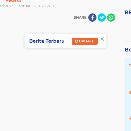
Redaksi
ari 2025 | Februari 12, 2025 WIB
B
SHARE
×
Berita Terbaru
UPDATE
Be