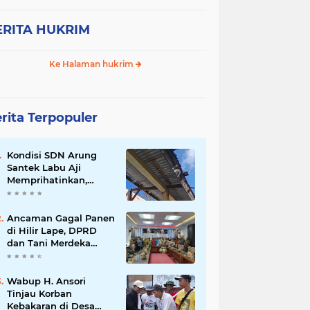
ERITA HUKRIM
Ke Halaman hukrim
rita Terpopuler
Kondisi SDN Arung
Santek Labu Aji
Memprihatinkan,
Warga Dorong
Pemerintah Segera
Lakukan Asesmen dan
Ancaman Gagal Panen
Rehabilitasi
di Hilir Lape, DPRD
dan Tani Merdeka
Dorong Perbaikan
Irigasi Waduk Mamak
Wabup H. Ansori
Tinjau Korban
Kebakaran di Desa