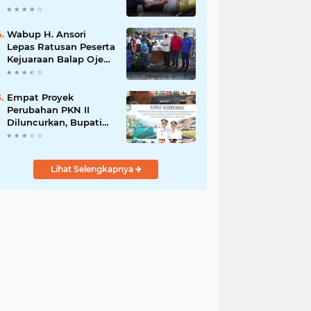
Kerekeh, Ajak
Masyarakat
Tingkatkan
Wabup H. Ansori
Kewaspadaan
Lepas Ratusan Peserta
terhadap Instalasi
Kejuaraan Balap Ojek
Listrik
Gabah di Maronge,
Dorong Sportivitas
dan Perputaran
Empat Proyek
Ekonomi Lokal
Perubahan PKN II
Diluncurkan, Bupati
Jarot Perkuat Budaya
Inovasi dan Tata
Kelola Pemerintahan
Lihat Selengkapnya