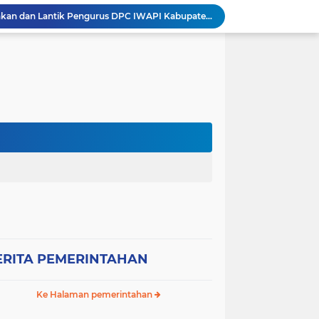
Bupati Sumbawa Kukuhkan dan Lantik Pengurus DPC IWAPI Kabupaten Sumbawa Periode 2026–2031, Dorong Transformasi Digital dan Penguatan Ekonomi Perempuan
Wabup Sumbawa Resmi Buka Festival Budaya Paroso di Moyo Hilir, Tegaskan Komitmen Pelestarian Budaya hingga
Ancaman Gagal Panen di Hilir Lape, DPRD dan Tani Merdeka Dorong Perbaikan Irigasi Waduk Mamak
Empat Proyek Perubahan PKN II Diluncurkan, Bupati Jarot Perkuat Budaya Inovasi dan Tata Kelola Pemerintahan
Sekretaris DPC Gerindra Sumbawa Tekankan Disiplin Relawan Dapur, Keselamatan dan Higienitas Jadi Prioritas
Wabup H. Ansori Tinjau Korban Kebakaran di Desa Kerekeh, Ajak Masyarakat Tingkatkan Kewaspadaan terhadap Instalasi Listrik
Wabup H. Ansori Lepas Ratusan Peserta Kejuaraan Balap Ojek Gabah di Maronge, Dorong Sportivitas dan Perputaran Ekonomi Lokal
RESES II TAHUN SIDANG 2026, ANDI RUSNI SERAP ASPIRASI WARGA DUSUN SAMPA BRANG: AIR BERSIH DAN INFRASTRUKTUR JALAN MENJADI KEBUTUHAN MENDESAK
Wakil Bupati Sumbawa Sambut Kunjungan Sejumlah Wakil Menteri RI, Potensi Strategis SAMOTA Diproyeksikan Jadi Motor Pertumbuhan Ekonomi Berkelanjutan
Kondisi SDN Arung Santek Labu Aji Memprihatinkan, Warga Dorong Pemerintah Segera Lakukan Asesmen dan Rehabilitasi
ERITA PEMERINTAHAN
Ke Halaman pemerintahan