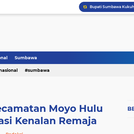
onal
Sumbawa
nasional
sumbawa
Kecamatan Moyo Hulu
B
tasi Kenalan Remaja