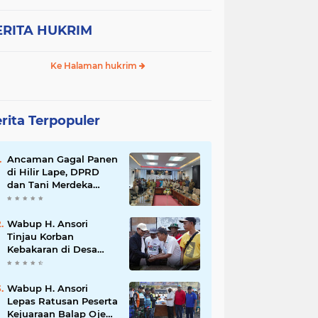
ERITA HUKRIM
Ke Halaman hukrim
rita Terpopuler
Ancaman Gagal Panen
di Hilir Lape, DPRD
dan Tani Merdeka
Dorong Perbaikan
Irigasi Waduk Mamak
Wabup H. Ansori
Tinjau Korban
Kebakaran di Desa
Kerekeh, Ajak
Masyarakat
Tingkatkan
Wabup H. Ansori
Kewaspadaan
Lepas Ratusan Peserta
terhadap Instalasi
Kejuaraan Balap Ojek