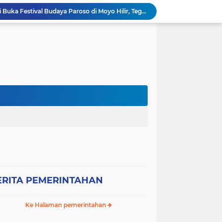
Wabup Sumbawa Resmi Buka Festival Budaya Paroso di Moyo Hilir, Tegaskan Komitmen Pelestarian Budaya hingga
Ancaman Gagal Panen di Hilir Lape, DPRD dan Tani Merdeka Dorong Perbaikan Irigasi Waduk Mamak
Empat Proyek Perubahan PKN II Diluncurkan, Bupati Jarot Perkuat Budaya Inovasi dan Tata Kelola Pemerintahan
Sekretaris DPC Gerindra Sumbawa Tekankan Disiplin Relawan Dapur, Keselamatan dan Higienitas Jadi Prioritas
Wabup H. Ansori Tinjau Korban Kebakaran di Desa Kerekeh, Ajak Masyarakat Tingkatkan Kewaspadaan terhadap Instalasi Listrik
Wabup H. Ansori Lepas Ratusan Peserta Kejuaraan Balap Ojek Gabah di Maronge, Dorong Sportivitas dan Perputaran Ekonomi Lokal
RESES II TAHUN SIDANG 2026, ANDI RUSNI SERAP ASPIRASI WARGA DUSUN SAMPA BRANG: AIR BERSIH DAN INFRASTRUKTUR JALAN MENJADI KEBUTUHAN MENDESAK
Wakil Bupati Sumbawa Sambut Kunjungan Sejumlah Wakil Menteri RI, Potensi Strategis SAMOTA Diproyeksikan Jadi Motor Pertumbuhan Ekonomi Berkelanjutan
WAKIL BUPATI SUMBAWA AJAK SELURUH ELEMEN MASYARAKAT PERKUAT KASIH SAYANG DAN PERLINDUNGAN ANAK DEMI GENERASI EMAS 2045
Bupati Sumbawa Kukuhkan dan Lantik Pengurus DPC IWAPI Kabupaten Sumbawa Periode 2026–2031, Dorong Transformasi Digital dan Penguatan Ekonomi Perempuan
ERITA PEMERINTAHAN
Ke Halaman pemerintahan