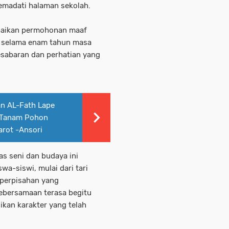
emadati halaman sekolah.
mpaikan permohonan maaf
n selama enam tahun masa
kesabaran dan perhatian yang
n AL-Fath Lape
 Tanam Pohon
rot -Ansori
s seni dan budaya ini
wa-siswi, mulai dari tari
o perpisahan yang
ebersamaan terasa begitu
ikan karakter yang telah