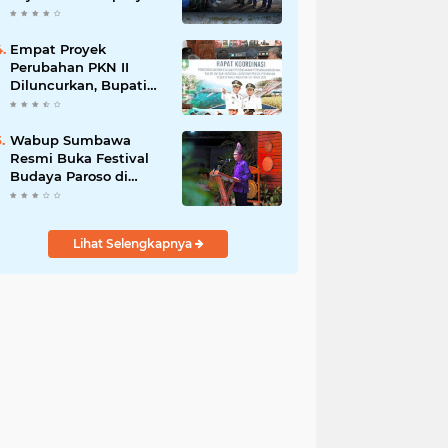
Listrik
Gabah di Maronge,
Dorong Sportivitas
dan Perputaran
Empat Proyek
Ekonomi Lokal
Perubahan PKN II
Diluncurkan, Bupati
Jarot Perkuat Budaya
Inovasi dan Tata
Kelola Pemerintahan
Wabup Sumbawa
Resmi Buka Festival
Budaya Paroso di
Moyo Hilir, Tegaskan
Komitmen Pelestarian
Budaya hingga
Lihat Selengkapnya