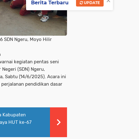
×
Berita Terbaru
UPDATE
 6 SDN Ngeru, Moyo Hilir
a
rnai kegiatan pentas seni
 Negeri (SDN) Ngeru,
 Sabtu (14/6/2025). Acara ini
perjalanan pendidikan dasar
a Kabupaten
aya HUT ke-67