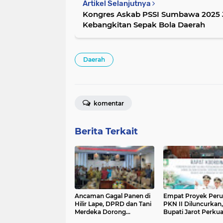
Artikel Selanjutnya
Kongres Askab PSSI Sumbawa 2025
Kebangkitan Sepak Bola Daerah
Daerah
komentar
Berita Terkait
Ancaman Gagal Panen di
Empat Proyek Per
Hilir Lape, DPRD dan Tani
PKN II Diluncurkan,
Merdeka Dorong
Bupati Jarot Perkua
Perbaikan Irigasi Waduk
Budaya Inovasi dan