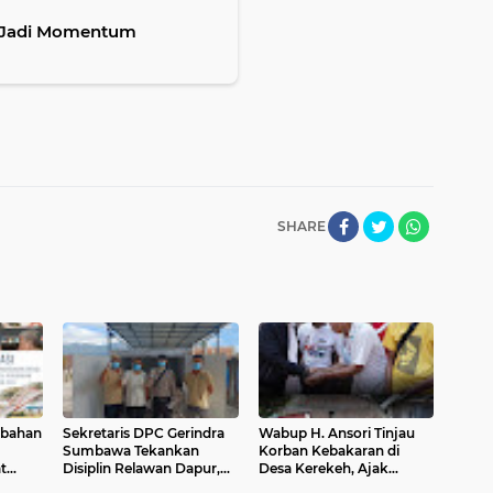
 Jadi Momentum
SHARE
ubahan
Sekretaris DPC Gerindra
Wabup H. Ansori Tinjau
Sumbawa Tekankan
Korban Kebakaran di
t
Disiplin Relawan Dapur,
Desa Kerekeh, Ajak
 Tata
Keselamatan dan
Masyarakat Tingkatkan