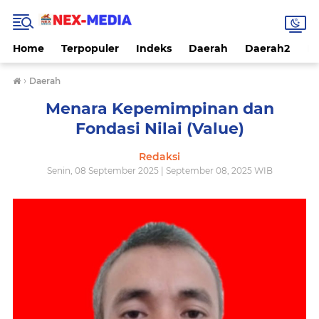
Home
Terpopuler
Indeks
Daerah
Daerah2
Na
›
Daerah
Menara Kepemimpinan dan
Fondasi Nilai (Value)
Redaksi
Senin, 08 September 2025 | September 08, 2025 WIB